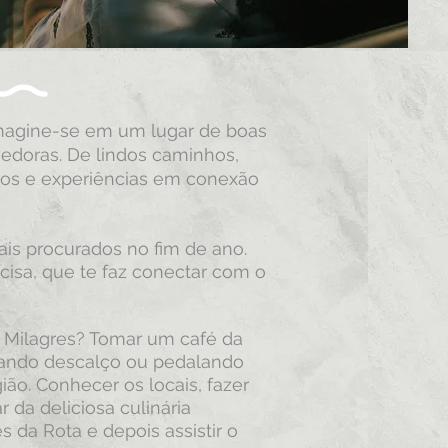
Imagine-se em um lugar de boas
hedoras. De lindos caminhos,
atos e experiências em conexão
is procurados no fim de ano.
isa, que te faz conectar com o
 Milagres? Tomar um café da
nhando descalço ou pedalando
ião. Conhecer os locais, fazer
da deliciosa culinária
 da Rota e depois assistir o