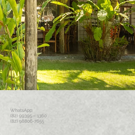
​WhatsApp:
(82) 99395 – 1360
(82) 98806-7655