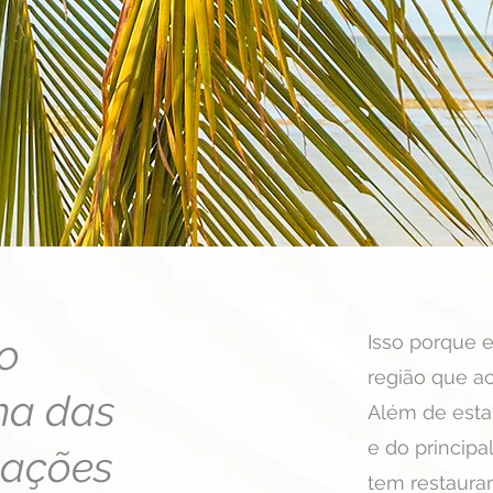
o
Isso porque 
região que ac
ma das
Além de esta
e do principa
zações
tem restauran