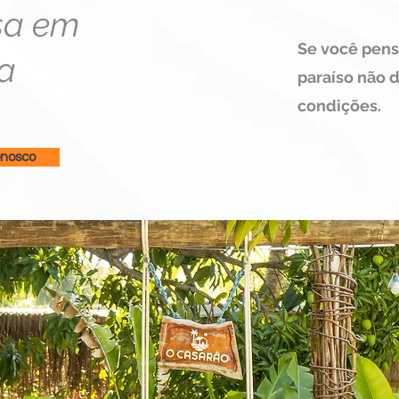
sa em
Se você pens
a
paraíso não 
condições.
onosco