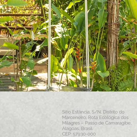
Sítio Estância, S/N, Distrito do
Marceneiro, Rota Ecológica dos
Milagres – Passo de Camaragibe,
Alagoas, Brasil.
CEP: 57930-000