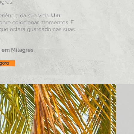
agres.
eriência da sua vida.
Um
sobre colecionar momentos. E
ue estará guardado nas suas
s em Milagres.
gora